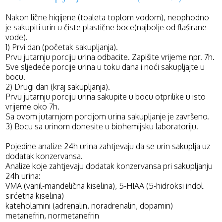
Nakon lične higijene (toaleta toplom vodom), neophodno
je sakupiti urin u čiste plastične boce(najbolje od flaširane
vode).
1) Prvi dan (početak sakupljanja).
Prvu jutarnju porciju urina odbacite. Zapišite vrijeme npr. 7h.
Sve sljedeće porcije urina u toku dana i noći sakupljajte u
bocu.
2) Drugi dan (kraj sakupljanja).
Prvu jutarnju porciju urina sakupite u bocu otprilike u isto
vrijeme oko 7h.
Sa ovom jutarnjom porcijom urina sakupljanje je završeno.
3) Bocu sa urinom donesite u biohemijsku laboratoriju.
Pojedine analize 24h urina zahtjevaju da se urin sakuplja uz
dodatak konzervansa.
Analize koje zahtjevaju dodatak konzervansa pri sakupljanju
24h urina:
VMA (vanil-mandelična kiselina), 5-HIAA (5-hidroksi indol
sirćetna kiselina)
kateholamini (adrenalin, noradrenalin, dopamin)
metanefrin, normetanefrin